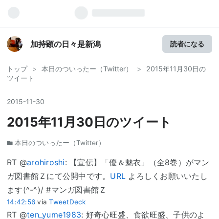
加持顕の日々是新潟
読者になる
トップ
>
本日のついったー（Twitter）
>
2015年11月30日の
ツイート
2015
-
11
-
30
2015年11月30日のツイート
本日のついったー（Twitter）
RT @
arohiroshi
: 【宣伝】「優＆魅衣」（全8巻）がマン
ガ図書館Ｚにて公開中です。
URL
よろしくお願いいたし
ます(^-^)/ #マンガ図書館Ｚ
14:42:56
via
TweetDeck
RT @
ten_yume1983
: 好奇心旺盛、食欲旺盛、子供のよ