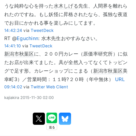
うな純粋な心を持った
水木しげる
先生、人間界を離れら
れたのですね。もし妖怪に昇格されたなら、孤独な夜道
でお目にかかれる事を楽しみにしてます。
14:42:24
via
TweetDeck
RT @
Eguchinn
: 水木先生おやすみなさい。
14:41:10
via
TweetDeck
新潟市
秋葉区
に、２００円カレー（原価率研究所）に似
たお店が出来てました。具が全然入ってなくてトッピン
グで足す形。カレーショップにこまる（
新潟市
秋葉区
美
幸町3）／営業時間：１１時?２０時（年中無休）
URL
09:14:02
via
Twitter Web Client
kajiakira
2015-11-30 02:00